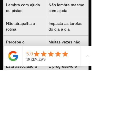
Lembra com ajuda 
Não lembra mesmo 
ou pistas
com ajuda
Não atrapalha a 
Impacta as tarefas 
rotina
do dia a dia
Percebe o 
Muitas vezes não 
esquecimento
percebe que está 
esquecendo
Está associado a 
É progressivo e 
estresse, cansaço 
tende a piorar com 
ou distração
o tempo
Sou 
Dra. Ariely Teotonio Borges
, 
médica neurologista, e trabalho junto 
com cada um dos meus pacientes, 
utilizando estratégias que os ajudem a 
melhorar sua rotina e qualidade de vida.