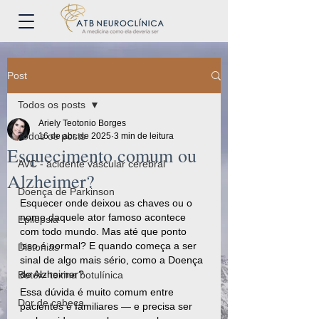
Post
Todos os posts
Ariely Teotonio Borges
Todos os posts
16 de abr. de 2025
3 min de leitura
Esquecimento comum ou
AVC - acidente vascular cerebral
Alzheimer?
Doença de Parkinson
Esquecer onde deixou as chaves ou o 
nome daquele ator famoso acontece 
Epilepsia
com todo mundo. Mas até que ponto 
isso é normal? E quando começa a ser 
Distonias
sinal de algo mais sério, como a Doença 
de Alzheimer?
Botox- toxina botulínica
Essa dúvida é muito comum entre 
Dor de cabeça
pacientes e familiares — e precisa ser 