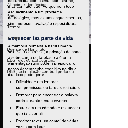
esclarecida com calma, sem alarme, 
Alzheimer-demências
mas com atenção. Porque nem todo 
esquecimento é um problema 
Sono
neurológico, mas alguns esquecimentos, 
sim, merecem avaliação especializada.
Tremor
Esquecer faz parte da vida
Tiques
A memória humana é naturalmente 
Doença de Huntington
seletiva. O estresse, a privação de sono, 
a sobrecarga de tarefas e até uma 
EEG- eletroencefalograma
alimentação ruim podem prejudicar o 
nosso desempenho cognitivo no dia a 
DBS - estimulação cerebral profunda
dia. Isso pode gerar:
Dificuldade em lembrar 
compromissos ou tarefas rotineiras
Demorar para encontrar a palavra 
certa durante uma conversa
Entrar em um cômodo e esquecer o 
que ia fazer ali
Precisar rever um conteúdo várias 
vezes para fixar