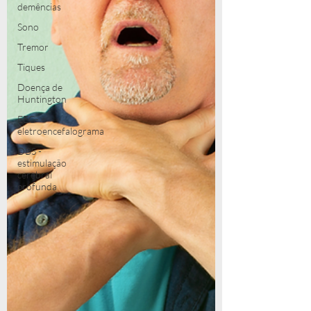
demências
Sono
Tremor
Tiques
Doença de
Huntington
EEG-
eletroencefalograma
DBS -
estimulação
cerebral
profunda