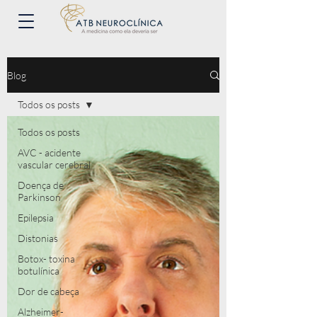
Blog
Todos os posts
Todos os posts
AVC - acidente
vascular cerebral
Doença de
Parkinson
Epilepsia
Distonias
Botox- toxina
botulínica
Dor de cabeça
Alzheimer-