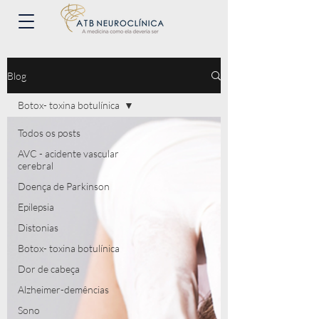
Blog
Botox- toxina botulínica
Todos os posts
AVC - acidente vascular
cerebral
Doença de Parkinson
Epilepsia
Distonias
Botox- toxina botulínica
Dor de cabeça
Alzheimer-demências
Sono