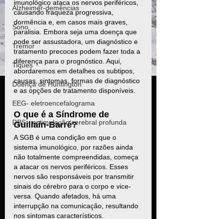
imunológico ataca os nervos periféricos, 
Alzheimer-demências
causando fraqueza progressiva, 
dormência e, em casos mais graves, 
Sono
paralisia. Embora seja uma doença que 
pode ser assustadora, um diagnóstico e 
Tremor
tratamento precoces podem fazer toda a 
diferença para o prognóstico. Aqui, 
Tiques
abordaremos em detalhes os subtipos, 
causas, sintomas, formas de diagnóstico 
Doença de Huntington
e as opções de tratamento disponíveis.
EEG- eletroencefalograma
O que é a Síndrome de 
DBS - estimulação cerebral profunda
Guillain-Barré?
A SGB é uma condição em que o 
sistema imunológico, por razões ainda 
não totalmente compreendidas, começa 
a atacar os nervos periféricos. Esses 
nervos são responsáveis por transmitir 
sinais do cérebro para o corpo e vice-
versa. Quando afetados, há uma 
interrupção na comunicação, resultando 
nos sintomas característicos.