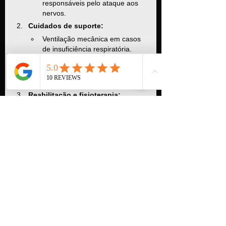
responsáveis pelo ataque aos 
nervos.
Cuidados de suporte:
Ventilação mecânica em casos 
de insuficiência respiratória.
Monitoramento cardíaco para 
evitar complicações 
autonômicas.
Reabilitação e fisioterapia:
Após a fase aguda, a 
fisioterapia ajuda a restaurar a 
força muscular e a função 
motora.
Tratamentos experimentais:
Pesquisas estão explorando 
terapias como anticorpos 
monoclonais para modular a 
resposta imune.
Prognóstico