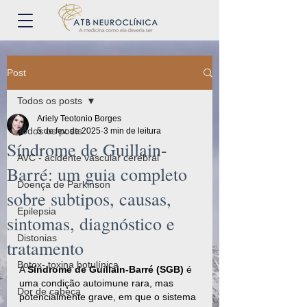
Post
Todos os posts
Ariely Teotonio Borges
Todos os posts
5 de fev. de 2025
3 min de leitura
Síndrome de Guillain-
AVC - acidente vascular cerebral
Barré: um guia completo
Doença de Parkinson
sobre subtipos, causas,
Epilepsia
sintomas, diagnóstico e
Distonias
tratamento
Botox- toxina botulínica
A 
Síndrome de Guillain-Barré (SGB)
 é 
uma condição autoimune rara, mas 
Dor de cabeça
potencialmente grave, em que o sistema 