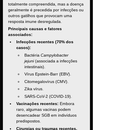
totalmente compreendida, mas a doença 
geralmente é precedida por infecções ou 
outros gatilhos que provocam uma 
resposta imune desregulada.
Principais causas e fatores 
associados:
Infecções recentes (70% dos 
casos):
Bactéria 
Campylobacter 
jejuni
 (associada a infecções 
intestinais).
Vírus Epstein-Barr (EBV).
Citomegalovírus (CMV).
Zika vírus.
SARS-CoV-2 (COVID-19).
Vacinações recentes:
 Embora 
raro, algumas vacinas podem 
desencadear SGB em indivíduos 
predispostos.
Cirurgias ou traumas recentes.