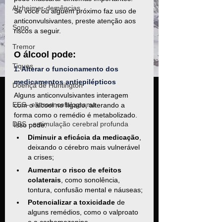
Alzheimer-demências
Se você ou alguém próximo faz uso de 
anticonvulsivantes, preste atenção aos 
Sono
riscos a seguir.
Tremor
O álcool pode:
Tiques
1. Alterar o funcionamento dos 
medicamentos antiepilépticos
Doença de Huntington
Alguns anticonvulsivantes interagem 
EEG- eletroencefalograma
com o álcool no fígado, alterando a 
forma como o remédio é metabolizado. 
DBS - estimulação cerebral profunda
Isso pode:
Diminuir a eficácia da medicação
, 
deixando o cérebro mais vulnerável 
a crises;
Aumentar o risco de efeitos 
colaterais
, como sonolência, 
tontura, confusão mental e náuseas;
Potencializar a toxicidade
 de 
alguns remédios, como o valproato 