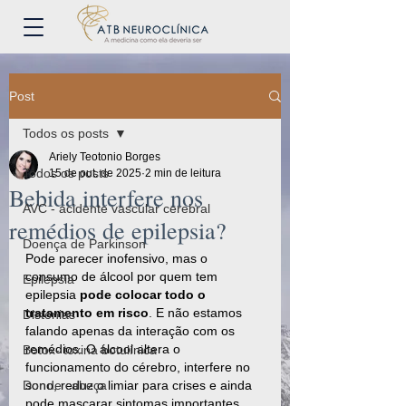
Post
Todos os posts
Ariely Teotonio Borges
Todos os posts
15 de out. de 2025
2 min de leitura
Bebida interfere nos
AVC - acidente vascular cerebral
remédios de epilepsia?
Doença de Parkinson
Pode parecer inofensivo, mas o 
consumo de álcool por quem tem 
Epilepsia
epilepsia 
pode colocar todo o 
tratamento em risco
. E não estamos 
Distonias
falando apenas da interação com os 
remédios. O álcool altera o 
Botox- toxina botulínica
funcionamento do cérebro, interfere no 
sono, reduz o limiar para crises e ainda 
Dor de cabeça
pode mascarar sintomas importantes.