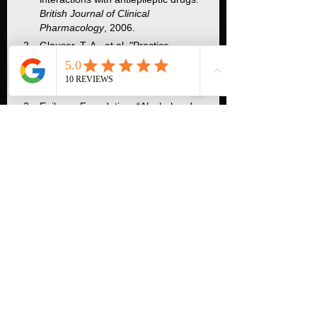
British Journal of Clinical 
Pharmacology
, 2006.
Glauser, T. A., et al. "Practice 
guideline update summary: Medical 
treatment of epilepsy in adults." 
Neurology
, 2018.
Epilepsy Foundation. “Alcohol and 
epilepsy.”
National Institute for Health and 
Care Excellence (NICE) Guidelines 
for Epilepsy.
epilepsia
bebida e epilepsia
álcool e crises epilépticas
epilepsia e interação medicamentosa
álcool e remédio anticonvulsivante
Epilepsia