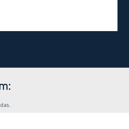
em:
das.