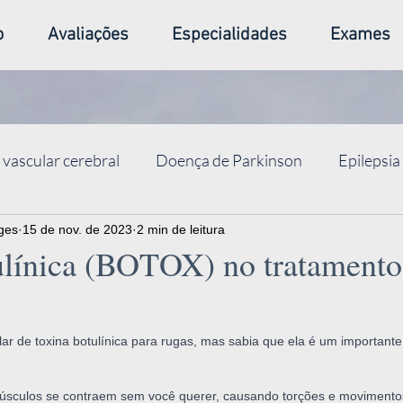
o
Avaliações
Especialidades
Exames
 vascular cerebral
Doença de Parkinson
Epilepsia
rges
Dor de cabeça
15 de nov. de 2023
Alzheimer-demências
2 min de leitura
Sono
Tr
ulínica (BOTOX) no tratamento
EG- eletroencefalograma
DBS - estimulação cerebral 
alar de toxina botulínica para rugas, mas sabia que ela é um important
úsculos se contraem sem você querer, causando torções e movimento