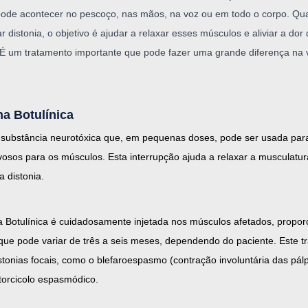
 pode acontecer no pescoço, nas mãos, na voz ou em todo o corpo. Q
tar distonia, o objetivo é ajudar a relaxar esses músculos e aliviar a d
É um tratamento importante que pode fazer uma grande diferença na 
a Botulínica
a substância neurotóxica que, em pequenas doses, pode ser usada para
vosos para os músculos. Esta interrupção ajuda a relaxar a musculatu
a distonia.
ina Botulínica é cuidadosamente injetada nos músculos afetados, propor
ue pode variar de três a seis meses, dependendo do paciente. Este t
stonias focais, como o blefaroespasmo (contração involuntária das pálp
torcicolo espasmódico.