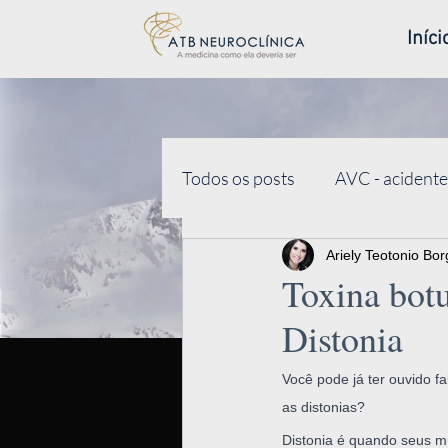
Iníci
Todos os posts
AVC - acidente
Botox- toxina botulínica
Ariely Teotonio Bo
Toxina bot
Distonia
Doença de Huntington
E
Você pode já ter ouvido f
as distonias?
Distonia é quando seus m