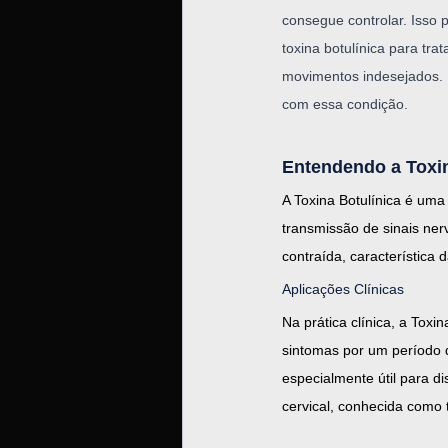
consegue controlar. Isso
toxina botulínica para tra
movimentos indesejados. 
com essa condição.
Entendendo a Toxin
A Toxina Botulínica é um
transmissão de sinais ner
contraída, característica d
Aplicações Clínicas
Na prática clínica, a Tox
sintomas por um período q
especialmente útil para di
cervical, conhecida como 