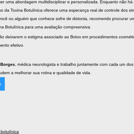
er uma abordagem multidisciplinar e personalizada. Enquanto não há 
uso da Toxina Botulínica oferece uma esperança real de controle dos si
 você ou alguém que conhece sofre de distonia, recomendo procurar um
na Botulínica para uma avaliação compreensiva.
não deixarem o estigma associado ao Botox em procedimentos cosmétic
ento efetivo. 
o Borges
, médica neurologista e trabalho juntamente com cada um dos
udem a melhorar sua rotina e qualidade de vida.
s
 botulínica