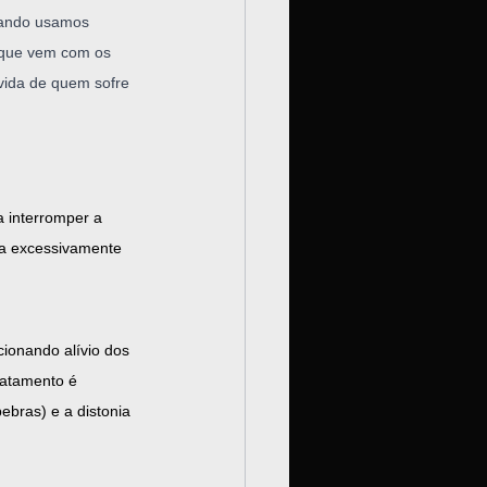
uando usamos 
or que vem com os 
vida de quem sofre 
 interromper a 
ra excessivamente 
cionando alívio dos 
ratamento é 
ebras) e a distonia 