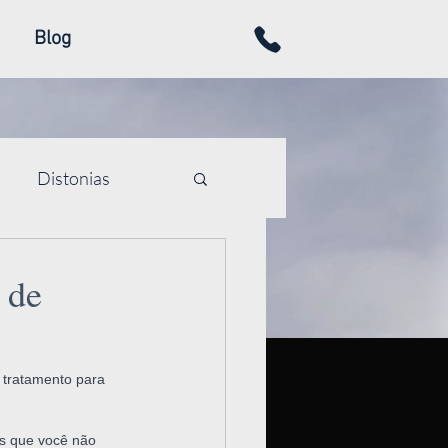
Blog
Distonias
emor
Tiques
 de
profunda
e tratamento para 
s que você não 