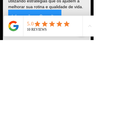
utilizando estratégias que os ajudem a 
melhorar sua rotina e qualidade de vida.
Informações e Consultas
Fontes:
Alzheimer’s Association. 
www.alz.org
National Institute on Aging. 
www.nia.nih.gov
UpToDate – Clinical features and 
diagnosis of Alzheimer disease
McKhann GM, et al. The diagnosis 
of dementia due to Alzheimer’s 
disease: recommendations from the 
National Institute on Aging. 
Alzheimer’s & Dementia, 2011
sinais precoces de demência
neurologista Alzheimer