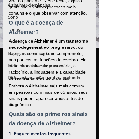
vida do paciente. Neste texto, explico 
Alzheimer-demências
quais são os sinais precoces mais 
comuns e o que observar com atenção.
Sono
O que é a doença de 
Tremor
Alzheimer?
A doença de Alzheimer é um 
transtorno 
Tiques
neurodegenerativo progressivo
, ou 
seja, uma condição que compromete, 
Doença de Huntington
aos poucos, as funções do cérebro. Ela 
EEG- eletroencefalograma
afeta especialmente a memória, o 
raciocínio, a linguagem e a capacidade 
DBS - estimulação cerebral profunda
de realizar tarefas do dia a dia.
Embora o Alzheimer seja mais comum 
em pessoas com mais de 65 anos, seus 
sinais podem aparecer anos antes do 
diagnóstico.
Quais são os primeiros sinais 
da doença de Alzheimer?
1. Esquecimentos frequentes