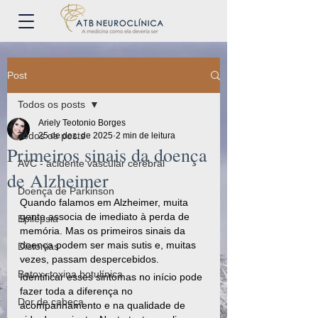
Post
Todos os posts
Ariely Teotonio Borges
Todos os posts
25 de dez. de 2025
2 min de leitura
Primeiros sinais da doença
AVC - acidente vascular cerebral
de Alzheimer
Doença de Parkinson
Quando falamos em Alzheimer, muita 
gente associa de imediato à perda de 
Epilepsia
memória. Mas os primeiros sinais da 
doença podem ser mais sutis e, muitas 
Distonias
vezes, passam despercebidos.
Botox- toxina botulínica
Identificar esses sintomas no início pode 
fazer toda a diferença no 
Dor de cabeça
acompanhamento e na qualidade de 