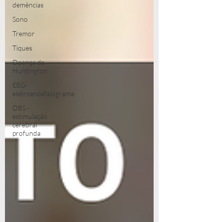
demências
Sono
Tremor
Tiques
Doença de
Huntington
EEG-
eletroencefalograma
DBS -
estimulação
cerebral
profunda